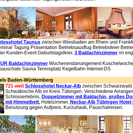
hlosshotel Taunus
zwischen Wiesbaden am Rhein und Frankfu
minar Tagung Präsentation Betriebsausflug Betriebsfeier Betrie
ier Kunden-Event Geburtstagsfeier,
3 Baldachinzimmer
im eng
EUR Baldachinzimmer
Wochenendarrangement Kuschelwoch
uschale Sauna Tennisplatz Kegelbahn Internet-DS
els Baden-Württemberg
721-weit
Schlosshotel Neckar-Alb
zwischen Schwarzwald
Schwäbische Alb im Kreis Tübingen. Verschiedene Arrange
Schlosserlebnis,
Doppelzimmer mit Baldachin, großes D
mit Himmelbett
,
Hotelzimmer.
Neckar-Alb Tübingen Hotel
Benutzung gegen Aufpreis. Kurzurlaub, Pauschalreisen.