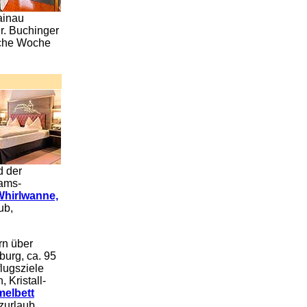
ainau
r. Buchinger
sche Woche
d der
ams-
Whirlwanne,
ub,
rn über
burg, ca. 95
lugsziele
 Kristall-
melbett
zurlaub,