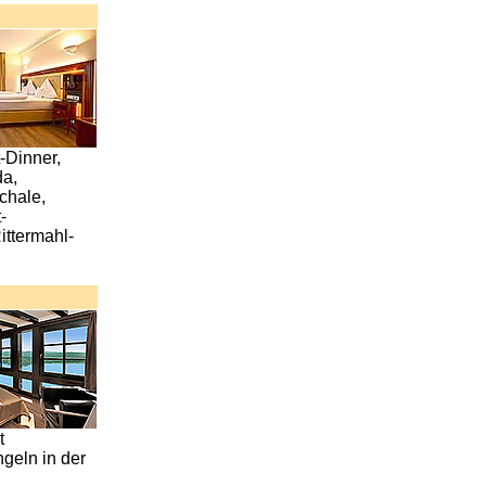
-Dinner,
da,
chale,
-
ittermahl-
t
geln in der