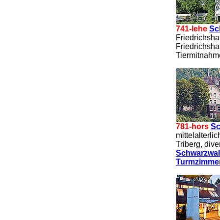
741-lehe
Sc
Friedrichsha
Friedrichsha
Tiermitnahm
781-hors
Sc
mittelalterl
Triberg, div
Schwarzwal
Turmzimmer