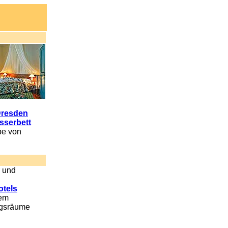
resden
sserbett
be von
r und
otels
nem
ngsräume