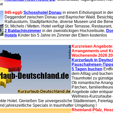
se
945-eggb
Schosshotel Donau
in einem Erholungsort in de
Deggendorf zwischen Donau und Bayrischer Wald. Besicht
Rathausturm, Stadtpfarrkirche, diverse Museen und die Bene
St. Michels / Metten. Hotel verfügt über Terrasse, Restaurant,
2 Baldachinzimmer
in der zweistöckigen Hochzeitsuite,
Don
Hotels
Kinder bis 5 Jahre im Zimmer der Eltern kostenlos
Kurzreisen Angebote:
Arrangements und Kur
Wochenende 2026 20
Kurzurlaub in Deutsc
Pauschalreisen-Tipps
5 Tagen buchen
Entfl
dem Alltag und buchen S
Traumhotel zu günstige
Ob romantische Arrang
Pärchen, familienfreun
Angebote oder entspa
Wellness-Kurzurlaube –
ekte Hotel. Genießen Sie unvergessliche Städtereisen, Feiertag
nd jahreszeitliche Specials in traumhafter Umgebung !
Rheinland-Pfalz, Hes