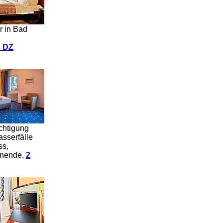
r in Bad
s DZ
chtigung
sserfälle
ss,
enende,
2