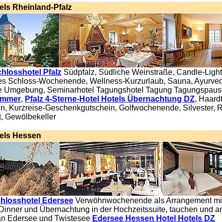
els Rheinland-Pfalz
hlosshotel Pfalz
Südpfalz, Südliche Weinstraße, Candle-Light
s Schloss-Wochenende, Wellness-Kurzurlaub, Sauna, Ayurve
 Umgebung, Seminarhotel Tagungshotel Tagung Tagungspaus
immer
,
Pfalz 4-Sterne-Hotel Hotels Übernachtung DZ
, Haardt
, Kurzreise-Geschenkgutschein, Golfwochenende, Silvester, R
, Gewölbekeller
els Hessen
hlosshotel Edersee
Verwöhnwochenende als Arrangement mi
Dinner und Übernachtung in der Hochzeitssuite, tauchen und an
n Edersee und Twistesee
Edersee Hessen Hotel Hotels DZ