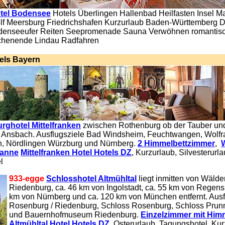
tel Bodensee
Hotels Überlingen Hallenbad Heilfasten Insel M
lf Meersburg Friedrichshafen Kurzurlaub Baden-Württemberg D
odenseeufer Reiten Seepromenade Sauna Verwöhnen romanti
henende Lindau Radfahren
els Bayern
rghotel Mittelfranken
zwischen Rothenburg ob der Tauber un
 Ansbach. Ausflugsziele Bad Windsheim, Feuchtwangen, Wolfr
, Nördlingen Würzburg und Nürnberg.
2 Himmelbettzimmer
,
wanne
Mittelfranken Hotel Hotels DZ
, Kurzurlaub, Silvesterurla
l
933-egge
Schlosshotel Altmühltal
liegt inmitten von Wälde
Riedenburg, ca. 46 km von Ingolstadt, ca. 55 km von Regens
km von Nürnberg und ca. 120 km von München entfernt. Ausf
Rosenburg / Riedenburg, Schloss Rosenburg, Schloss Prunn,
und Bauernhofmuseum Riedenburg.
Einzelzimmer mit Him
Altmühltal Hotel Hotels DZ
. Osterurlaub, Tagungshotel, Kur