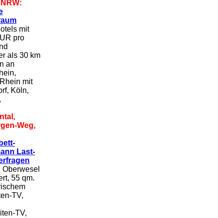
, NRW:
e
raum
tels mit
EUR pro
und
r als 30 km
rn an
hein,
Rhein mit
rf, Köln,
,
ntal,
urgen-Weg,
ett-
ann Last-
erfragen
n Oberwesel
rt, 55 qm.
rischem
ten-TV,
iten-TV,