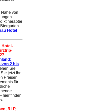
r Nähe von
igungen
diktinerabtei
 Biergarten.
au Hotel
 Hotel-
ztrip-
27
hland:
 von 2 bis
iehen Sie
ie jetzt Ihr
n Preisen !
ements für
dliche
nnende
 hier finden
s-
sen, RLP,