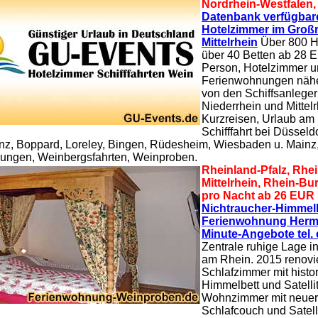
Nordrhein-Westfalen
Datenbank verfügbar
Hotelzimmer im Groß
Mittelrhein
Über 800 Ho
über 40 Betten ab 28 
Person, Hotelzimmer 
Ferienwohnungen nähe
von den Schiffsanlege
Niederrhein und Mittelr
Kurzreisen, Urlaub am 
Schifffahrt bei Düsseldo
nz, Boppard, Loreley, Bingen, Rüdesheim, Wiesbaden u. Mainz
ngen, Weinbergsfahrten, Weinproben.
Rheinland-Pfalz, Rhei
Mittelrhein, Rhein-B
pro Nacht ab 26 EUR
Nichtraucher-Himmelb
Ferienwohnung Herm
Minute-Angebote tel. 
Zentrale ruhige Lage i
am Rhein. 2015 renovie
Schlafzimmer mit histo
Himmelbett und Satelli
Wohnzimmer mit neuer
Schlafcouch und Satell