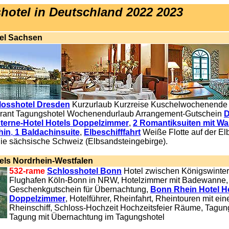
hotel in Deutschland 2022 2023
el Sachsen
losshotel Dresden
Kurzurlaub Kurzreise
Kuschelwochenende
rant Tagungshotel Wochenendurlaub Arrangement-Gutschein
D
terne-Hotel Hotels Doppelzimmer
,
2 Romantiksuiten mit Wa
hin
,
1 Baldachinsuite
,
Elbeschifffahrt
Weiße Flotte auf der El
ie sächsische Schweiz (Elbsandsteingebirge).
els Nordrhein-Westfalen
532-rame
Schlosshotel Bonn
Hotel zwischen Königswinte
Flughafen Köln-Bonn in NRW, Hotelzimmer mit Badewanne,
Geschenkgutschein für Übernachtung,
Bonn Rhein Hotel H
Doppelzimmer
, Hotelführer, Rheinfahrt, Rheintouren mit ei
Rheinschiff, Schloss-Hochzeit Hochzeitsfeier Räume, Tagu
Tagung mit Übernachtung im Tagungshotel