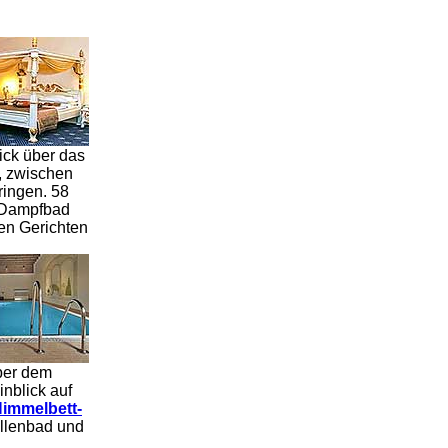
lick über das
, zwischen
ringen.
58
 Dampfbad
en Gerichten
ber dem
nblick auf
immelbett-
allenbad und