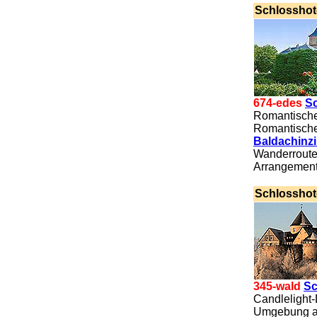
Schlosshot
674-edes
Sc
Romantische
Romantische
Baldachinz
Wanderrouten
Arrangement
.
Schlosshot
345-wald
Sc
Candlelight-
Umgebung a