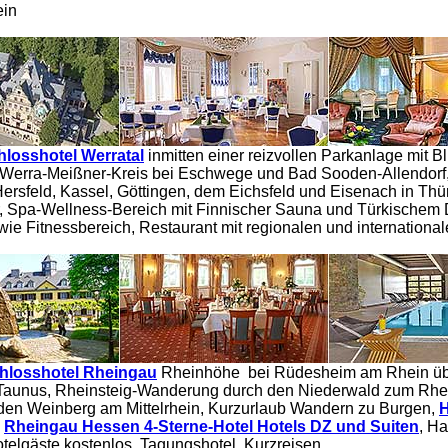
ein
hlosshotel Werratal
inmitten einer reizvollen Parkanlage mit B
m Werra-Meißner-Kreis bei Eschwege und Bad Sooden-Allendorf
ersfeld,
Kassel, Göttingen, dem Eichsfeld und Eisenach in Thü
, Spa-Wellness-Bereich mit Finnischer Sauna und Türkischem
e Fitnessbereich, Restaurant mit regionalen und international
hlosshotel Rheingau
Rheinhöhe
bei Rüdesheim am Rhein ü
 Taunus, Rheinsteig-Wanderung durch den Niederwald zum Rhei
den Weinberg am Mittelrhein, Kurzurlaub Wandern zu Burgen,
H
,
Rheingau Hessen 4-Sterne-Hotel Hotels DZ und Suiten
, H
telgäste kostenlos. Tagungshotel, Kurzreisen