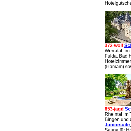
Hotelgutsch
372-wolf
Sc
Werratal, i
Fulda, Bad H
Hotelzimmer
(Hamam) sowi
653-jagd
Sc
Rheintal im
Bingen und 
Juniorsuite
Sauna für Ho