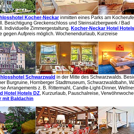
hlosshotel Kocher-Neckar
inmitten eines Parks am Kocherufe
ll. Besichtigung Greckenschloss und Steinsalzbergwerk / Bad
ll. Individuelle Zimmergestaltung.
Kocher-Neckar Hotel Hotel
e gegen Aufpreis möglich. Wochenendurlaub, Kurzreise
hlosshotel Schwarzwald
in der Mitte des Schwarzwalds. Besi
icher Burgruine, Hornberger Stadtmuseum, Schwarzwaldbahn, Wa
erse Arrangements z. B. Rittermahl, Candle-Light-Dinner, Wellne
d Hotel Hotels DZ
, Kurzurlaub, Pauschalreise, Verwöhnwoch
 mit Baldachin