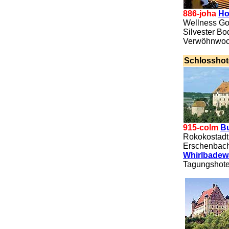
886-joha
Ho
Wellness Go
Silvester B
Verwöhnwoc
.
Schlosshot
915-colm
Bu
Rokokostadt
Erschenbach
Whirlbade
Tagungshote