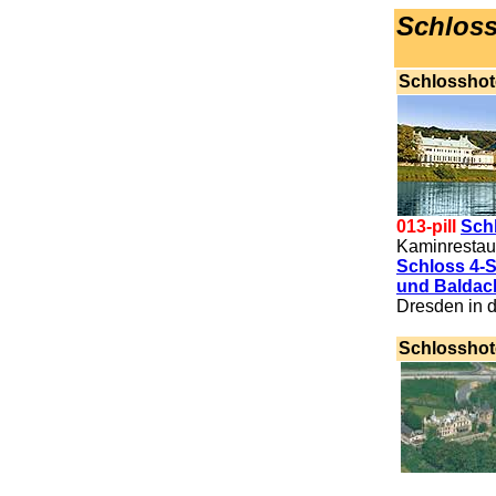
Schloss
Schlosshot
013-pill
Sch
Kaminrestau
Schloss 4-S
und Baldac
Dresden in d
.
Schlosshot
.