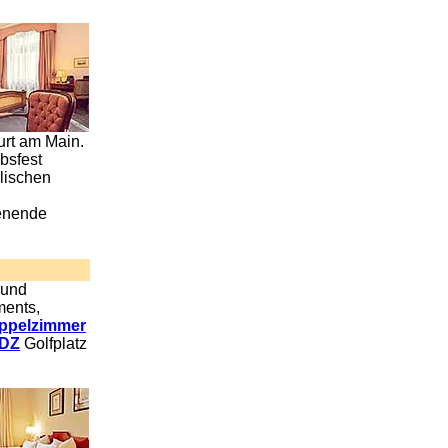
rt am Main.
bsfest
lischen
enende
 und
ments,
oppelzimmer
 DZ
Golfplatz